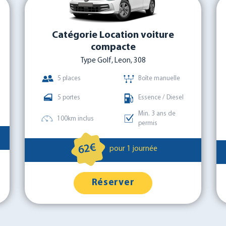
Catégorie Location voiture
compacte
Type Golf, Leon, 308
5 places
Boîte manuelle
5 portes
Essence / Diesel
Min. 3 ans de
100km inclus
permis
62€
pour 1 journée
Réserver