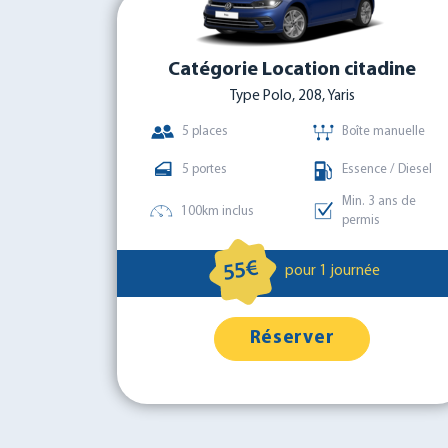
Catégorie Location citadine
Type Polo, 208, Yaris
5 places
Boîte manuelle
5 portes
Essence / Diesel
Min. 3 ans de
100km inclus
permis
55€
pour 1 journée
Réserver