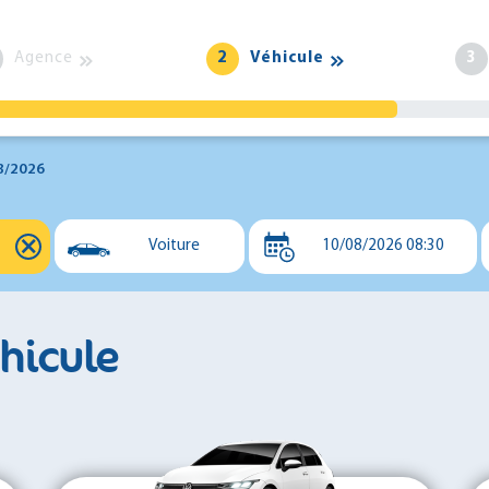
Agence
2
Véhicule
3
8/2026
⨯
Voiture
10/08/2026 08:30
Voiture
Utilitaire
éhicule
Minibus