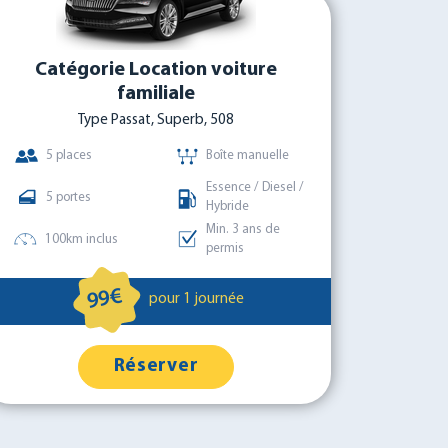
Catégorie Location voiture
familiale
Type Passat, Superb, 508
5 places
Boîte manuelle
Essence / Diesel /
5 portes
Hybride
Min. 3 ans de
100km inclus
permis
99€
pour 1 journée
Réserver