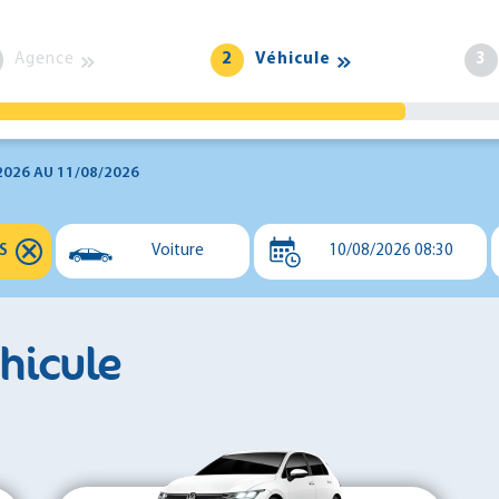
Agence
2
Véhicule
3
2026
AU
11/08/2026
⨯
Voiture
10/08/2026 08:30
Voiture
Utilitaire
éhicule
Minibus