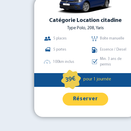
Catégorie Location citadine
Type Polo, 208, Yaris
5 places
Boîte manuelle
5 portes
Essence / Diesel
Min. 3 ans de
100km inclus
permis
39€
pour 1 journée
Réserver