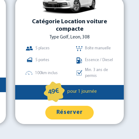
Catégorie Location voiture
compacte
Type Golf, Leon, 308
5 places
Boîte manuelle
5 portes
Essence / Diesel
Min. 3 ans de
100km inclus
permis
49€
pour 1 journée
Réserver