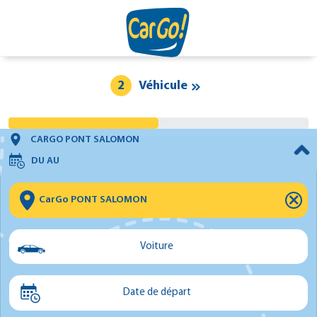
2
Véhicule
CARGO PONT SALOMON
DU
AU
⨯
Voiture
Voiture
Date de départ
Utilitaire