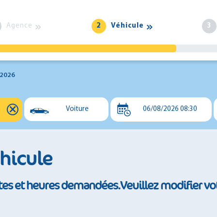
Agence
2
Véhicule
3
/2026
⨯
Voiture
06/08/2026 08:30
Voiture
Utilitaire
éhicule
Minibus
tes et heures demandées.Veuillez modifier vo