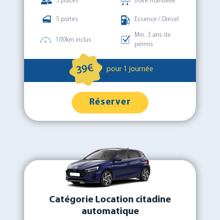
5 places
Boîte manuelle
5 portes
Essence / Diesel
Min. 3 ans de
100km inclus
permis
39€
pour 1 journée
Réserver
Catégorie Location citadine
automatique