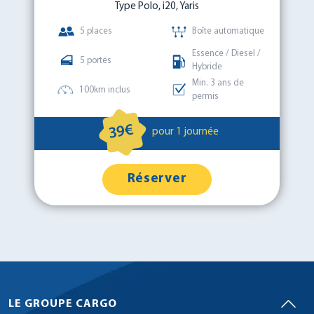
Type Polo, i20, Yaris
5 places
Boîte automatique
Essence / Diesel /
5 portes
Hybride
Min. 3 ans de
100km inclus
permis
39€
pour 1 journée
Réserver
LE GROUPE CARGO