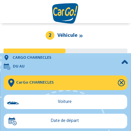
2
Véhicule
CARGO CHARNECLES
DU
AU
⨯
Voiture
Voiture
Date de départ
Utilitaire