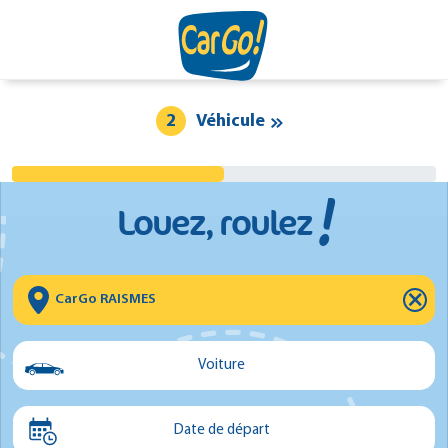
2
Véhicule
!
Louez, roulez
⨯
Voiture
Voiture
Date de départ
Utilitaire