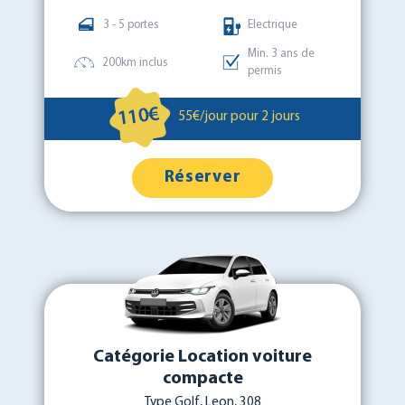
3 - 5 portes
Electrique
Min. 3 ans de
200km inclus
permis
110€
55€/jour pour 2 jours
Réserver
Catégorie Location voiture
compacte
Type Golf, Leon, 308