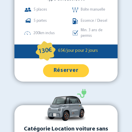
5 places
Boîte manuelle
5 portes
Essence / Diesel
Min. 3 ans de
200km inclus
permis
130€
65€/jour pour 2 jours
Réserver
Catégorie Location voiture sans