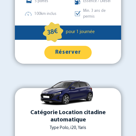
5 portes
Essence / Diesel
Min. 3 ans de
100km inclus
permis
38€
pour 1 journée
Réserver
Catégorie Location citadine
automatique
Type Polo, i20, Yaris