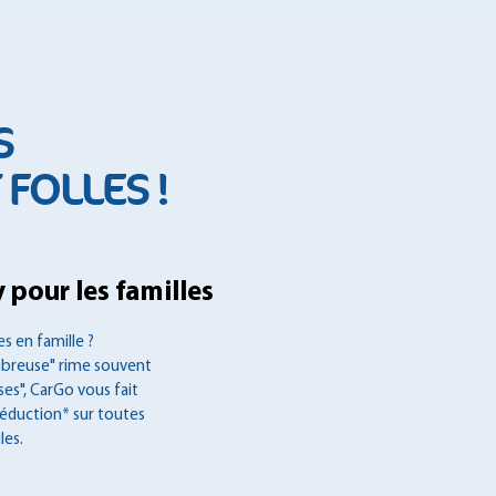
S
FOLLES !
 pour les familles
s en famille ?
mbreuse" rime souvent
es", CarGo vous fait
réduction* sur toutes
les.