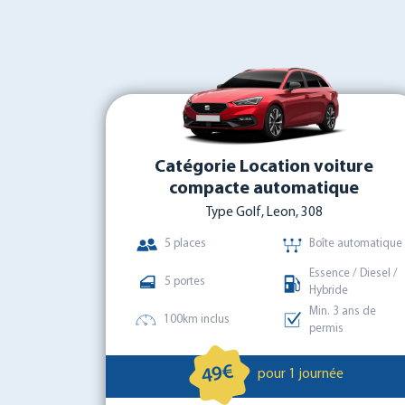
Catégorie Location voiture
compacte automatique
Type Golf, Leon, 308
5 places
Boîte automatique
Essence / Diesel /
5 portes
Hybride
Min. 3 ans de
100km inclus
permis
49€
pour 1 journée