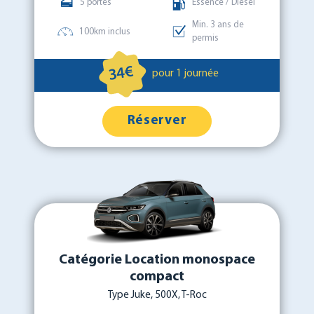
5 portes
Essence / Diesel
Min. 3 ans de
100km inclus
permis
34€
pour 1 journée
Réserver
Catégorie Location monospace
compact
Type Juke, 500X, T-Roc