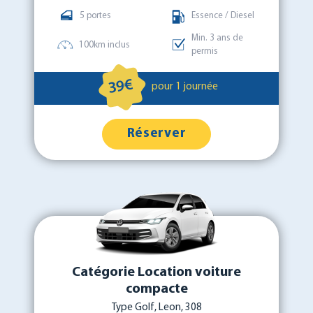
5 portes
Essence / Diesel
Min. 3 ans de
100km inclus
permis
39€
pour 1 journée
Réserver
Catégorie Location voiture
compacte
Type Golf, Leon, 308