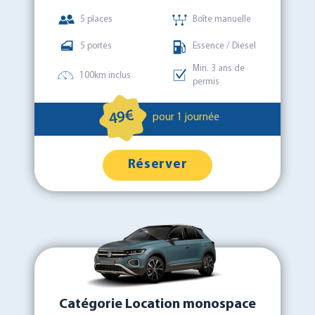
5 places
Boîte manuelle
5 portes
Essence / Diesel
Min. 3 ans de
100km inclus
permis
49€
pour 1 journée
Réserver
Catégorie Location monospace