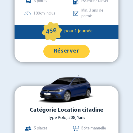
3 portes
Essence / Diesel
Min. 3 ans de
100km inclus
permis
45€
pour 1 journée
Réserver
Catégorie Location citadine
Type Polo, 208, Yaris
5 places
Boîte manuelle