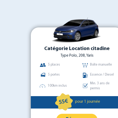
Catégorie Location citadine
Type Polo, 208, Yaris
5 places
Boîte manuelle
5 portes
Essence / Diesel
Min. 3 ans de
100km inclus
permis
55€
pour 1 journée