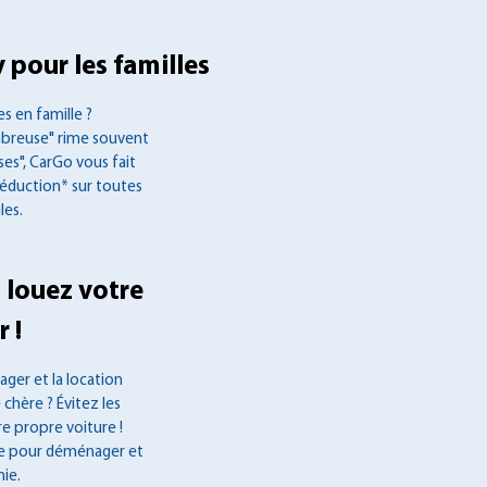
 pour les familles
s en famille ?
mbreuse" rime souvent
es", CarGo vous fait
réduction* sur toutes
les.
 louez votre
 !
ger et la location
 chère ? Évitez les
re propre voiture !
ée pour déménager et
ie.