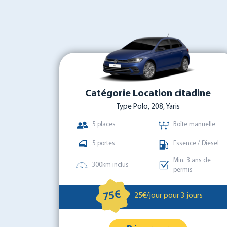
Catégorie Location citadine
Type Polo, 208, Yaris
5 places
Boîte manuelle
5 portes
Essence / Diesel
Min. 3 ans de
300km inclus
permis
75€
25€/jour pour 3 jours