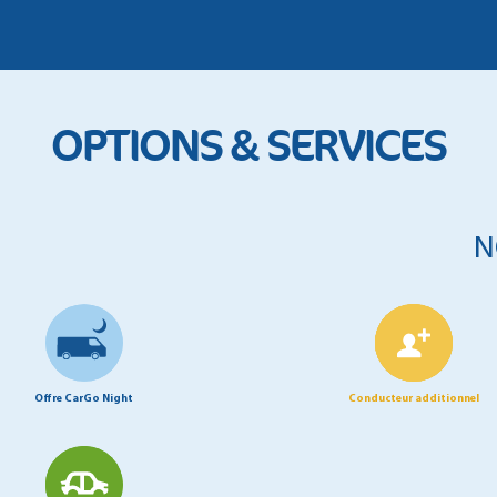
OPTIONS & SERVICES
N
Offre CarGo Night
Conducteur additionnel