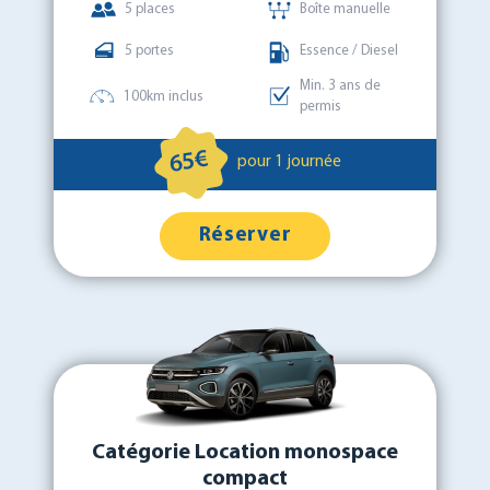
5 places
Boîte manuelle
5 portes
Essence / Diesel
Min. 3 ans de
100km inclus
permis
65€
pour 1 journée
Réserver
Catégorie Location monospace
compact