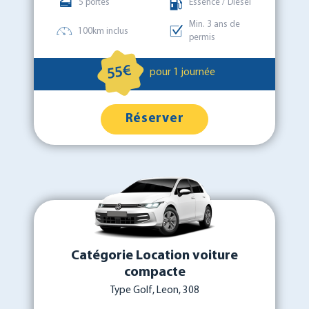
5 portes
Essence / Diesel
Min. 3 ans de
100km inclus
permis
55€
pour 1 journée
Réserver
Catégorie Location voiture
compacte
Type Golf, Leon, 308