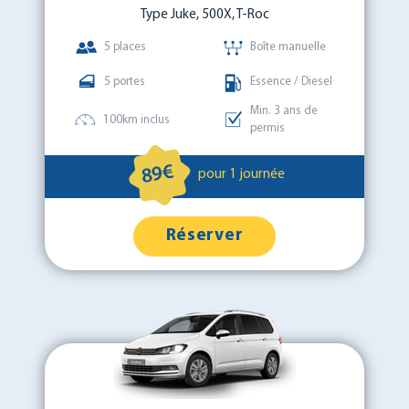
Type Juke, 500X, T-Roc
5 places
Boîte manuelle
5 portes
Essence / Diesel
Min. 3 ans de
100km inclus
permis
89€
pour 1 journée
Réserver