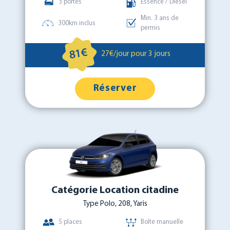
3 portes
Essence / Diesel
Min. 3 ans de
300km inclus
permis
81€
27€/jour pour 3 jours
Réserver
Catégorie Location citadine
Type Polo, 208, Yaris
5 places
Boîte manuelle