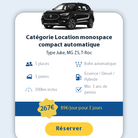
Catégorie Location monospace
compact automatique
Type Juke, MG ZS, T-Roc
5 places
Boîte automatique
Essence / Diesel /
5 portes
Hybride
Min. 3 ans de
300km inclus
permis
267€
89€/jour pour 3 jours
Réserver