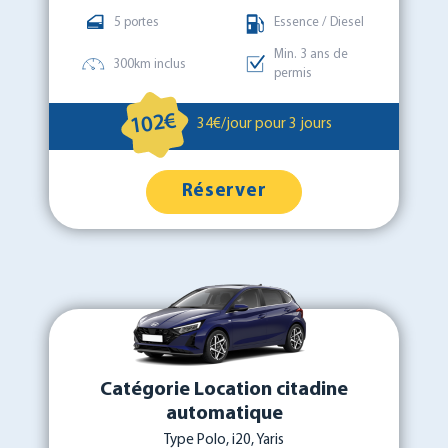
5 portes
Essence / Diesel
Min. 3 ans de
300km inclus
permis
102€
34€/jour pour 3 jours
Réserver
Catégorie Location citadine
automatique
Type Polo, i20, Yaris