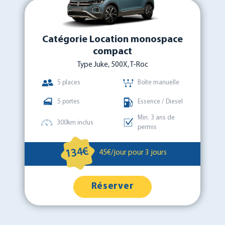
Catégorie Location monospace
compact
Type Juke, 500X, T-Roc
5 places
Boîte manuelle
5 portes
Essence / Diesel
Min. 3 ans de
300km inclus
permis
134€
45€/jour pour 3 jours
Réserver