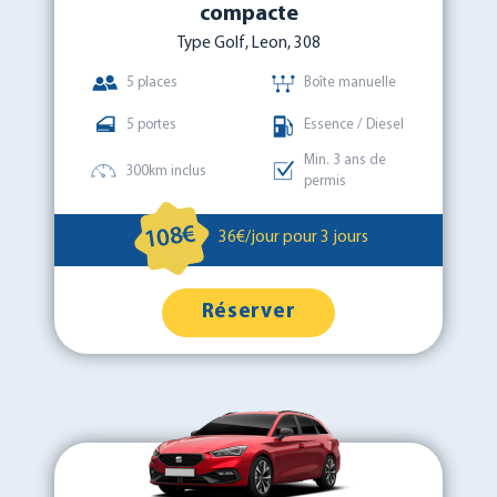
compacte
Type Golf, Leon, 308
5 places
Boîte manuelle
5 portes
Essence / Diesel
Min. 3 ans de
300km inclus
permis
108€
36€/jour pour 3 jours
Réserver