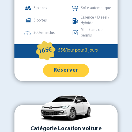
5 places
Boîte automatique
Essence / Diesel /
5 portes
Hybride
Min. 3 ans de
300km inclus
permis
165€
55€/jour pour 3 jours
Réserver
Catégorie Location voiture