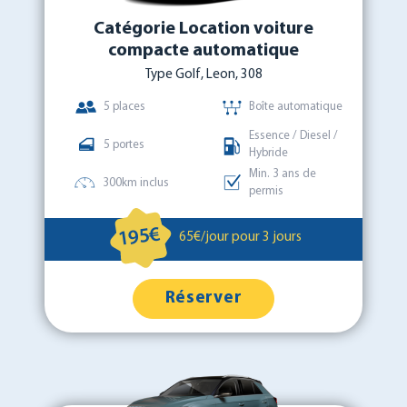
Catégorie Location voiture
compacte automatique
Type Golf, Leon, 308
5 places
Boîte automatique
Essence / Diesel /
5 portes
Hybride
Min. 3 ans de
300km inclus
permis
195€
65€/jour pour 3 jours
Réserver