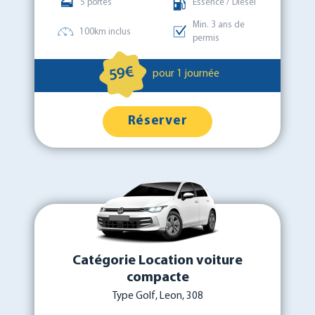
5 portes
Essence / Diesel
Min. 3 ans de
100km inclus
permis
59€
pour 1 journée
Réserver
Catégorie Location voiture
compacte
Type Golf, Leon, 308