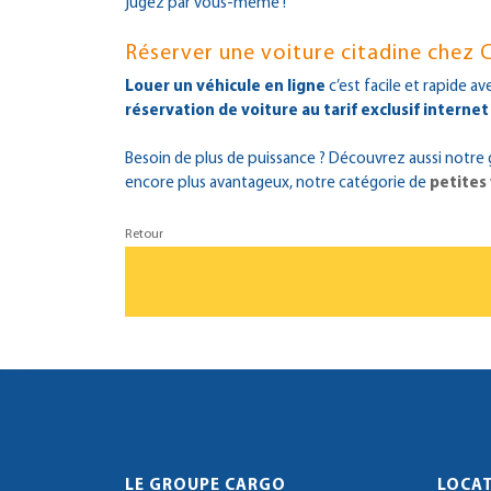
jugez par vous-même !
Réserver une voiture citadine chez 
Louer un véhicule en ligne
c’est facile et rapide a
réservation de voiture au tarif exclusif internet
Besoin de plus de puissance ? Découvrez aussi not
encore plus avantageux, notre catégorie de
petites
Retour
LE GROUPE CARGO
LOCAT