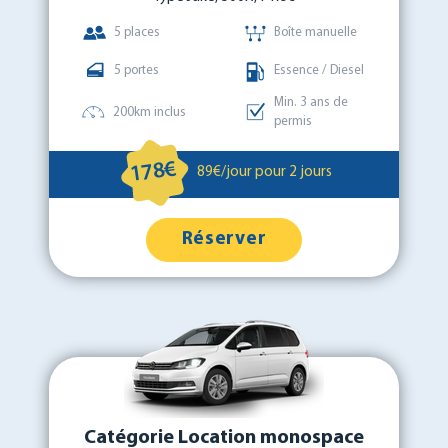
5 places
Boîte manuelle
5 portes
Essence / Diesel
Min. 3 ans de
200km inclus
permis
178€
89€/jour pour 2 jours
Réserver
Catégorie Location monospace