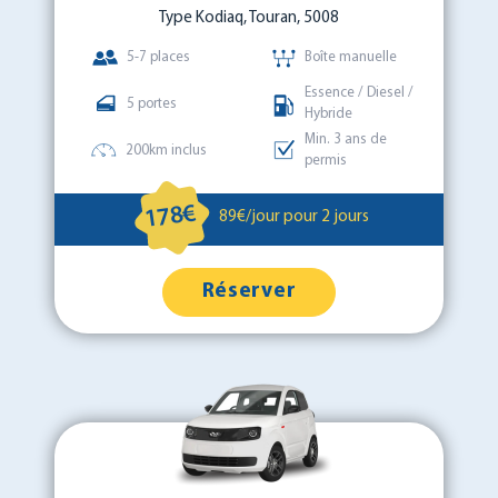
Type Kodiaq, Touran, 5008
5-7 places
Boîte manuelle
Essence / Diesel /
5 portes
Hybride
Min. 3 ans de
200km inclus
permis
178€
89€/jour pour 2 jours
Réserver