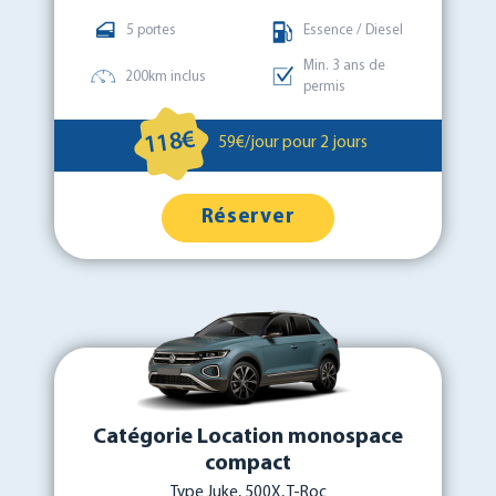
5 portes
Essence / Diesel
Min. 3 ans de
200km inclus
permis
118€
59€/jour pour 2 jours
Réserver
Catégorie Location monospace
compact
Type Juke, 500X, T-Roc