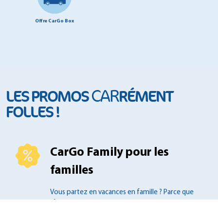
Offre CarGo Box
CAR
LES PROMOS
RÉMENT
FOLLES !
CarGo Family pour les
familles
Vous partez en vacances en famille ?
Parce que
"famille nombreuse" rime souvent
avec
"vacances onéreuses", CarGo vous fait
bénéficier