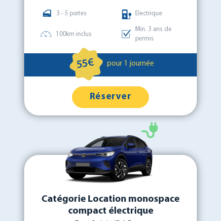
3 - 5 portes
Electrique
Min. 3 ans de
100km inclus
permis
55€
pour 1 journée
Réserver
Catégorie Location monospace
compact électrique