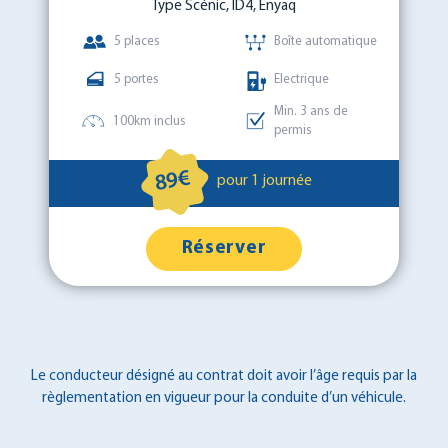
Type Scénic, ID4, Enyaq
5 places
Boîte automatique
5 portes
Electrique
Min. 3 ans de
100km inclus
permis
89€
pour 1 journée
Réserver
Le conducteur désigné au contrat doit avoir l’âge requis par la
règlementation en vigueur pour la conduite d’un véhicule.