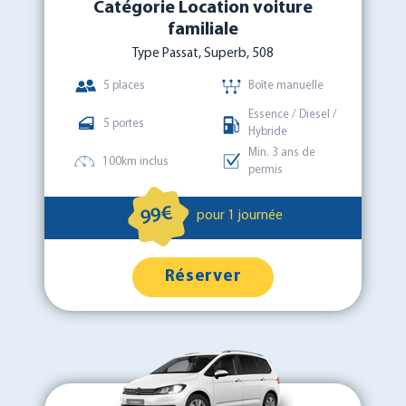
Catégorie Location voiture
familiale
Type Passat, Superb, 508
5 places
Boîte manuelle
Essence / Diesel /
5 portes
Hybride
Min. 3 ans de
100km inclus
permis
99€
pour 1 journée
Réserver