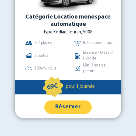
Catégorie Location monospace
automatique
Type Kodiaq, Touran, 5008
5-7 places
Boîte automatique
Essence / Diesel /
5 portes
Hybride
Min. 3 ans de
100km inclus
permis
69€
pour 1 journée
Réserver