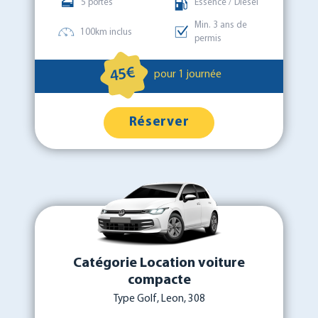
5 portes
Essence / Diesel
Min. 3 ans de
100km inclus
permis
45€
pour 1 journée
Réserver
Catégorie Location voiture
compacte
Type Golf, Leon, 308