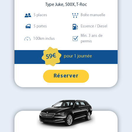
Type Juke, 500X, T-Roc
5 places
Boîte manuelle
5 portes
Essence / Diesel
Min. 3 ans de
100km inclus
permis
59€
pour 1 journée
Réserver