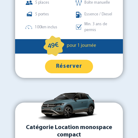
5 places
Boîte manuelle
5 portes
Essence / Diesel
Min. 3 ans de
100km inclus
permis
49€
pour 1 journée
Réserver
Catégorie Location monospace
compact