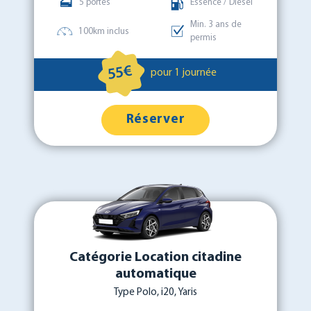
5 portes
Essence / Diesel
Min. 3 ans de
100km inclus
permis
55€
pour 1 journée
Réserver
Catégorie Location citadine
automatique
Type Polo, i20, Yaris