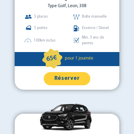
Type Golf, Leon, 308
5 places
Boîte manuelle
5 portes
Essence / Diesel
Min. 3 ans de
100km inclus
permis
65€
pour 1 journée
Réserver