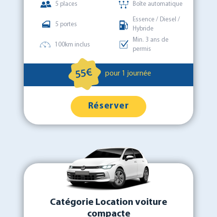
5 places
Boîte automatique
Essence / Diesel /
5 portes
Hybride
Min. 3 ans de
100km inclus
permis
55€
pour 1 journée
Réserver
Catégorie Location voiture
compacte