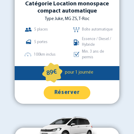
Catégorie Location monospace
compact automatique
Type Juke, MG ZS, T-Roc
5 places
Boîte automatique
Essence / Diesel /
5 portes
Hybride
Min. 3 ans de
100km inclus
permis
89€
pour 1 journée
Réserver