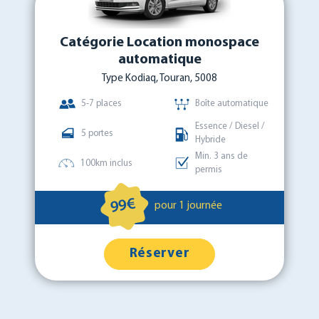
Catégorie Location monospace
automatique
Type Kodiaq, Touran, 5008
5-7 places
Boîte automatique
Essence / Diesel /
5 portes
Hybride
Min. 3 ans de
100km inclus
permis
99€
pour 1 journée
Réserver