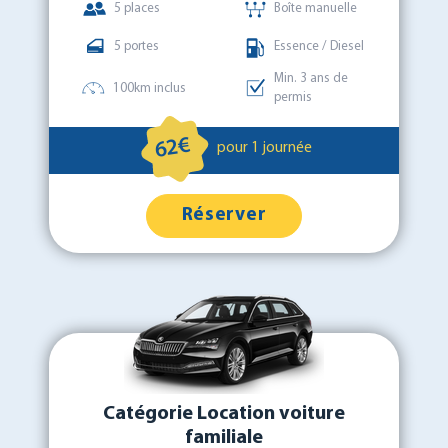
5 places
Boîte manuelle
5 portes
Essence / Diesel
Min. 3 ans de
100km inclus
permis
62€
pour 1 journée
Réserver
Catégorie Location voiture
familiale