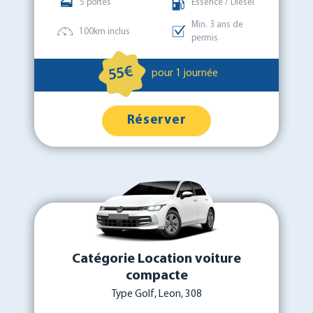
5 portes
Essence / Diesel
Min. 3 ans de
100km inclus
permis
55€
pour 1 journée
Réserver
Catégorie Location voiture
compacte
Type Golf, Leon, 308