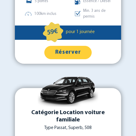
5 portes
Essence / Diesel
Min. 3 ans de
100km inclus
permis
59€
pour 1 journée
Réserver
Catégorie Location voiture
familiale
Type Passat, Superb, 508