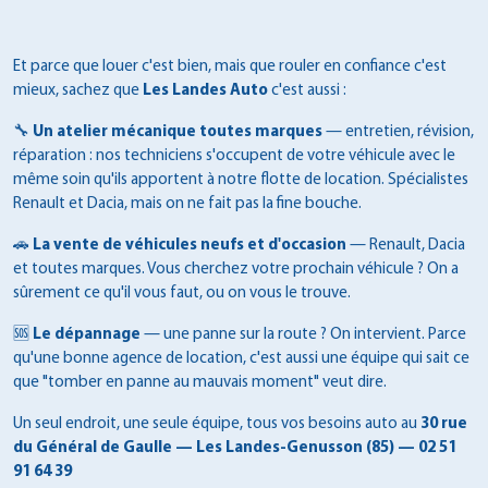
Et parce que louer c'est bien, mais que rouler en confiance c'est
mieux, sachez que
Les Landes Auto
c'est aussi :
🔧
Un atelier mécanique toutes marques
— entretien, révision,
réparation : nos techniciens s'occupent de votre véhicule avec le
même soin qu'ils apportent à notre flotte de location. Spécialistes
Renault et Dacia, mais on ne fait pas la fine bouche.
🚗
La vente de véhicules neufs et d'occasion
— Renault, Dacia
et toutes marques. Vous cherchez votre prochain véhicule ? On a
sûrement ce qu'il vous faut, ou on vous le trouve.
🆘
Le dépannage
— une panne sur la route ? On intervient. Parce
qu'une bonne agence de location, c'est aussi une équipe qui sait ce
que "tomber en panne au mauvais moment" veut dire.
Un seul endroit, une seule équipe, tous vos besoins auto au
30 rue
du Général de Gaulle — Les Landes-Genusson (85) — 02 51
91 64 39