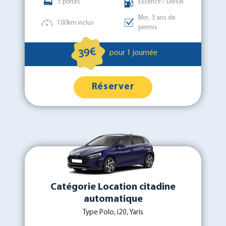
5 portes
Essence / Diesel
Min. 3 ans de
100km inclus
permis
39€
pour 1 journée
Réserver
Catégorie Location citadine
automatique
Type Polo, i20, Yaris