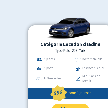
Catégorie Location citadine
Type Polo, 208, Yaris
5 places
Boîte manuelle
5 portes
Essence / Diesel
Min. 3 ans de
100km inclus
permis
55€
pour 1 journée