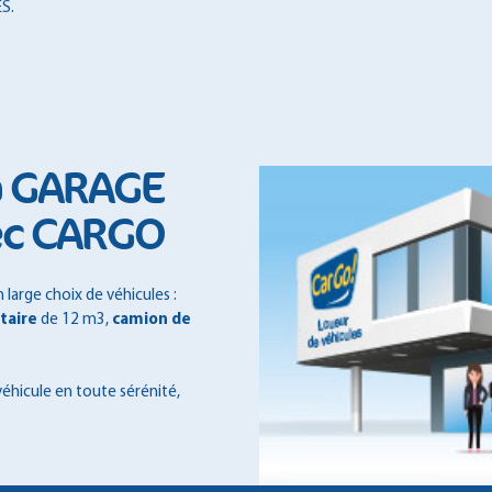
S.
 à GARAGE
ec CARGO
large choix de véhicules :
itaire
de 12 m3,
camion de
véhicule en toute sérénité,