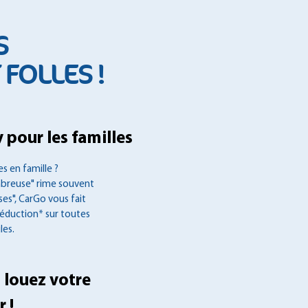
S
FOLLES !
 pour les familles
s en famille ?
mbreuse" rime souvent
es", CarGo vous fait
réduction* sur toutes
les.
 louez votre
 !