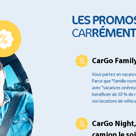
LES PROMO
RÉMENT 
CAR
CarGo Family
Vous partez en vacance
Parce que "famille no
avec "vacances onéreus
bénéficier de 30 % de 
vos locations de véhicu
CarGo Night,
camion le soir