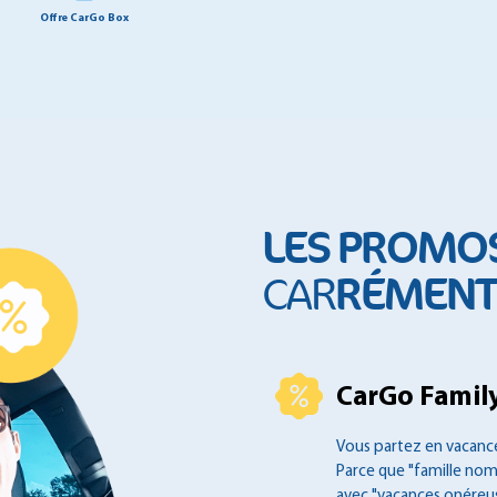
Offre CarGo Box
LES PROMO
RÉMENT 
CAR
CarGo Family
Vous partez en vacance
Parce que "famille no
avec "vacances onéreus