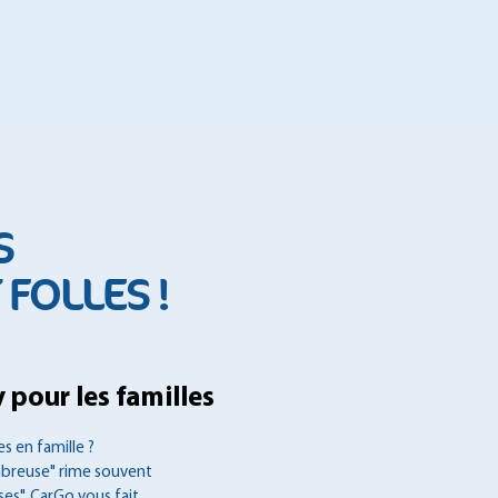
S
FOLLES !
 pour les familles
s en famille ?
mbreuse" rime souvent
es", CarGo vous fait