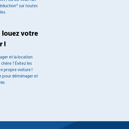
réduction* sur toutes
les.
 louez votre
 !
ger et la location
 chère ? Évitez les
re propre voiture !
ée pour déménager et
ie.