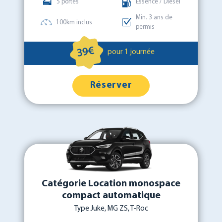
5 portes
Essence / Diesel
Min. 3 ans de
100km inclus
permis
39€
pour 1 journée
Réserver
Catégorie Location monospace
compact automatique
Type Juke, MG ZS, T-Roc