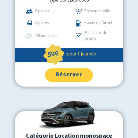
Type Golf, Leon, 308
5 places
Boîte manuelle
5 portes
Essence / Diesel
Min. 3 ans de
100km inclus
permis
59€
pour 1 journée
Réserver
Catégorie Location monospace