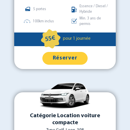
Essence / Diesel /
5 portes
Hybride
Min. 3 ans de
100km inclus
permis
55€
pour 1 journée
Réserver
Catégorie Location voiture
compacte