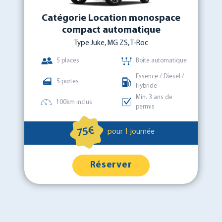
Catégorie Location monospace
compact automatique
Type Juke, MG ZS, T-Roc
5 places
Boîte automatique
Essence / Diesel /
5 portes
Hybride
Min. 3 ans de
100km inclus
permis
75€
pour 1 journée
Réserver