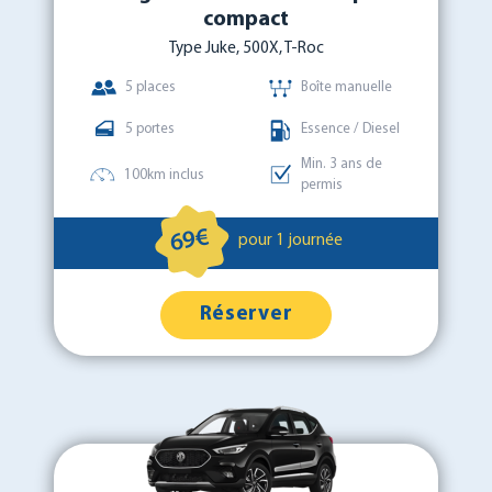
compact
Type Juke, 500X, T-Roc
5 places
Boîte manuelle
5 portes
Essence / Diesel
Min. 3 ans de
100km inclus
permis
69€
pour 1 journée
Réserver