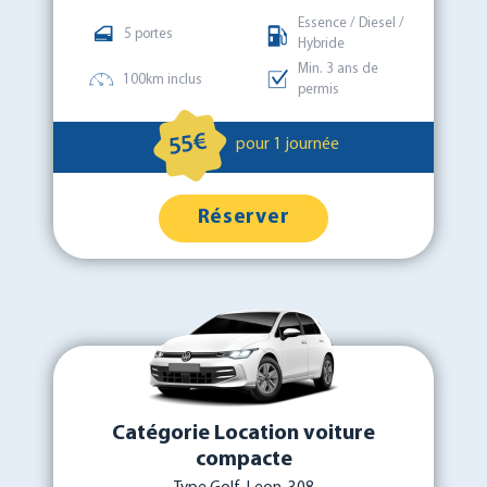
Essence / Diesel /
5 portes
Hybride
Min. 3 ans de
100km inclus
permis
55€
pour 1 journée
Réserver
Catégorie Location voiture
compacte