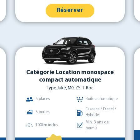
Réserver
Catégorie Location monospace
compact automatique
Type Juke, MG ZS, T-Roc
5 places
Boîte automatique
Essence / Diesel /
5 portes
Hybride
Min. 3 ans de
100km inclus
permis