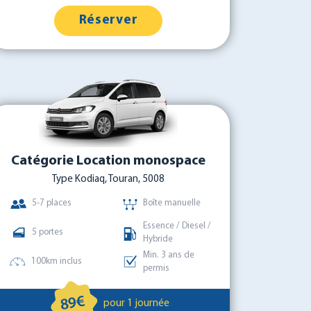
Réserver
Catégorie Location monospace
Type Kodiaq, Touran, 5008
5-7 places
Boîte manuelle
Essence / Diesel /
5 portes
Hybride
Min. 3 ans de
100km inclus
permis
89€
pour 1 journée