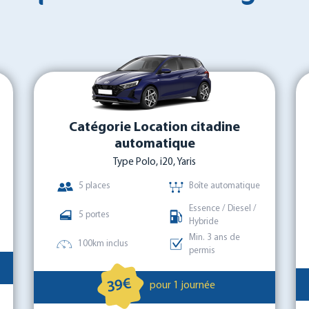
Catégorie Location citadine
automatique
Type Polo, i20, Yaris
5 places
Boîte automatique
Essence / Diesel /
5 portes
Hybride
Min. 3 ans de
100km inclus
permis
39€
pour 1 journée