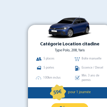
Catégorie Location citadine
Type Polo, 208, Yaris
5 places
Boîte manuelle
5 portes
Essence / Diesel
Min. 3 ans de
100km inclus
permis
59€
pour 1 journée