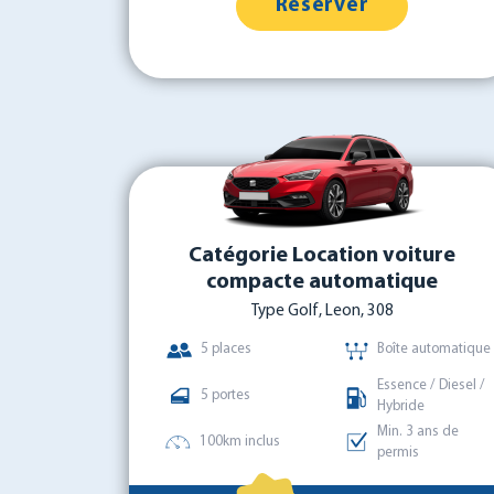
Réserver
Catégorie Location voiture
compacte automatique
Type Golf, Leon, 308
5 places
Boîte automatique
Essence / Diesel /
5 portes
Hybride
Min. 3 ans de
100km inclus
permis