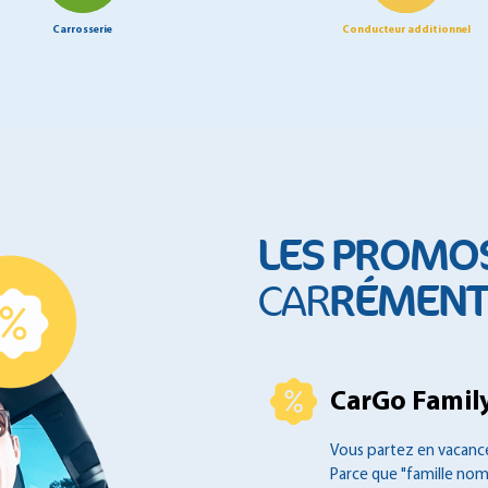
Carrosserie
Conducteur additionnel
LES PROMO
RÉMENT 
CAR
CarGo Family
Vous partez en vacance
Parce que "famille no