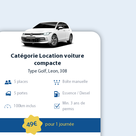
Catégorie Location voiture
compacte
Type Golf, Leon, 308
5 places
Boîte manuelle
5 portes
Essence / Diesel
Min. 3 ans de
100km inclus
permis
49€
pour 1 journée