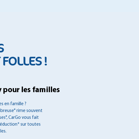
S
FOLLES !
 pour les familles
s en famille ?
mbreuse" rime souvent
es", CarGo vous fait
réduction* sur toutes
les.