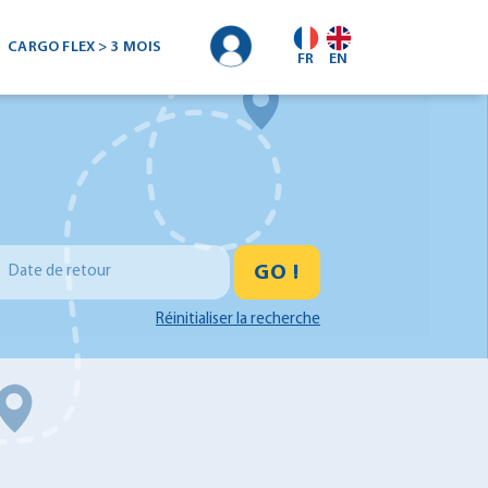
CARGO FLEX > 3 MOIS
FR
EN
GO !
Date de retour
Réinitialiser la recherche