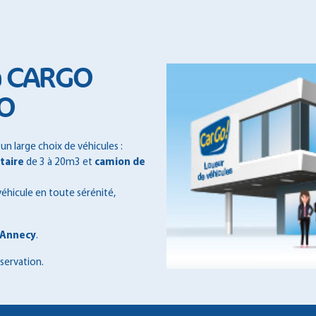
 à CARGO
GO
n large choix de véhicules :
itaire
de 3 à 20m3 et
camion de
véhicule en toute sérénité,
d'Annecy
.
éservation.