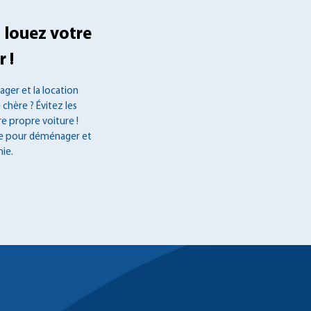
 louez votre
 !
ger et la location
 chère ? Évitez les
re propre voiture !
ée pour déménager et
ie.