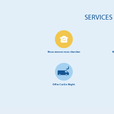
SERVICES
Nous venons vous chercher
M
Offre CarGo Night