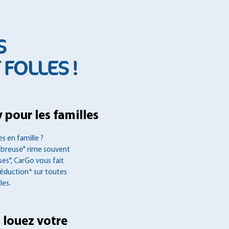
S
FOLLES !
 pour les familles
s en famille ?
mbreuse" rime souvent
es", CarGo vous fait
réduction* sur toutes
les.
 louez votre