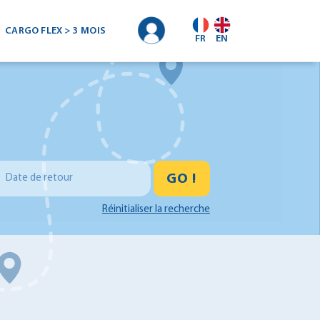
CARGO FLEX > 3 MOIS
FR
EN
GO !
Date de retour
Réinitialiser la recherche