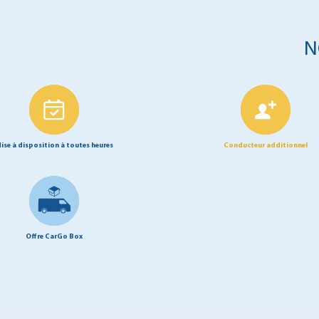
N
ise à disposition à toutes heures
Conducteur additionnel
Offre CarGo Box