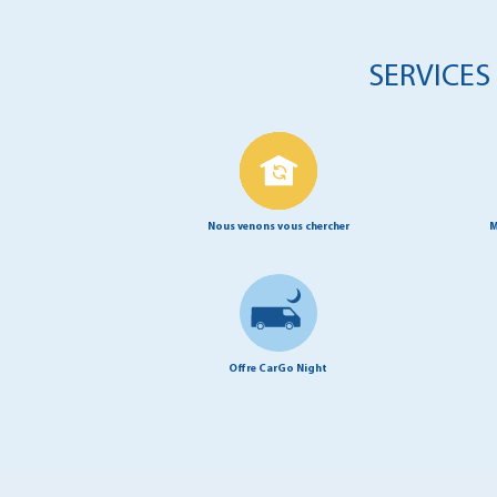
SERVICES
Nous venons vous chercher
M
Offre CarGo Night