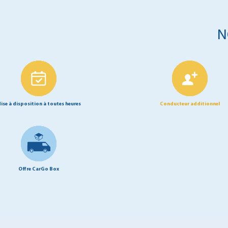
N
ise à disposition à toutes heures
Conducteur additionnel
Offre CarGo Box