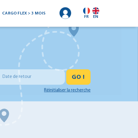
CARGO FLEX > 3 MOIS
FR
EN
GO !
Date de retour
Réinitialiser la recherche