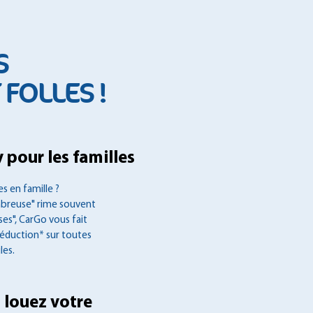
S
FOLLES !
 pour les familles
s en famille ?
mbreuse" rime souvent
es", CarGo vous fait
réduction* sur toutes
les.
 louez votre