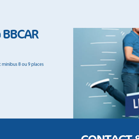
à BBCAR
et minibus 8 ou 9 places