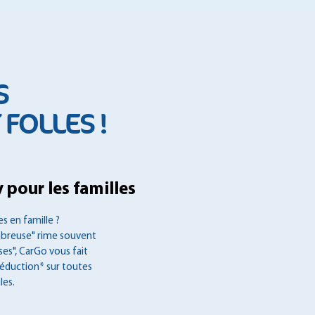
S
FOLLES !
 pour les familles
s en famille ?
mbreuse" rime souvent
es", CarGo vous fait
réduction* sur toutes
les.