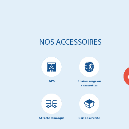
NOS ACCESSOIRES
GPS
Chaînes neige ou
chaussettes
Attache remorque
Carton à l'unité