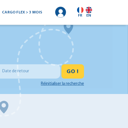
CARGO FLEX > 3 MOIS
FR
EN
GO !
Date de retour
Réinitialiser la recherche