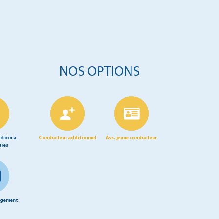
NOS OPTIONS
ition à
Conducteur additionnel
Ass. jeune conducteur
ures
agement