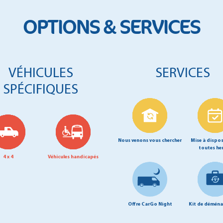
OPTIONS & SERVICES
VÉHICULES
SERVICES
SPÉCIFIQUES
Nous venons vous chercher
Mise à dispos
toutes he
4 x 4
Véhicules handicapés
Offre CarGo Night
Kit de démén