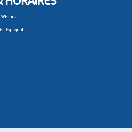
& HORAIRES
 Wissous
is - Espagnol