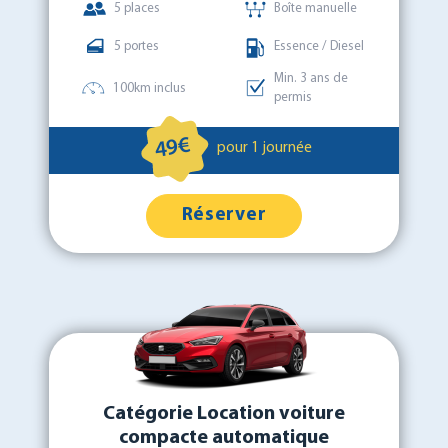
5 places
Boîte manuelle
5 portes
Essence / Diesel
Min. 3 ans de
100km inclus
permis
49€
pour 1 journée
Réserver
Catégorie Location voiture
compacte automatique