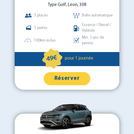
Type Golf, Leon, 308
5 places
Boîte automatique
Essence / Diesel /
5 portes
Hybride
Min. 3 ans de
100km inclus
permis
49€
pour 1 journée
Réserver