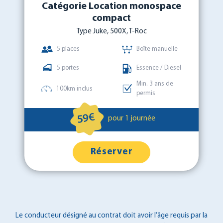
Catégorie Location monospace
compact
Type Juke, 500X, T-Roc
5 places
Boîte manuelle
5 portes
Essence / Diesel
Min. 3 ans de
100km inclus
permis
59€
pour 1 journée
Réserver
Le conducteur désigné au contrat doit avoir l’âge requis par la