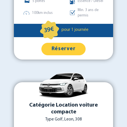
5 portes
Essence / Diesel
Min. 3 ans de
100km inclus
permis
39€
pour 1 journée
Réserver
Catégorie Location voiture
compacte
Type Golf, Leon, 308