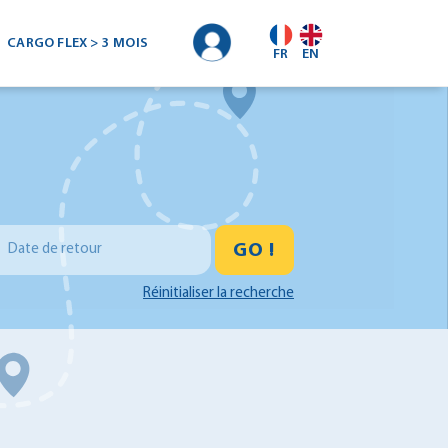
CARGO FLEX > 3 MOIS
FR
EN
GO !
Date de retour
Réinitialiser la recherche