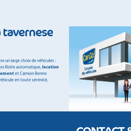
à tavernese
e un large choix de véhicules :
aces Boite automatique,
location
gement
et Camion Benne
véhicule en toute sérénité,