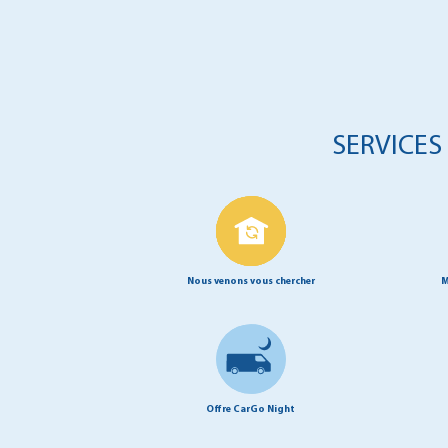
SERVICES
Nous venons vous chercher
M
Offre CarGo Night