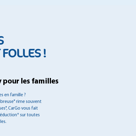
S
FOLLES !
 pour les familles
s en famille ?
mbreuse" rime souvent
es", CarGo vous fait
réduction* sur toutes
les.